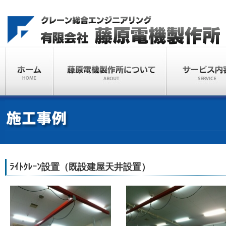
ﾗｲﾄｸﾚｰﾝ設置（既設建屋天井設置）