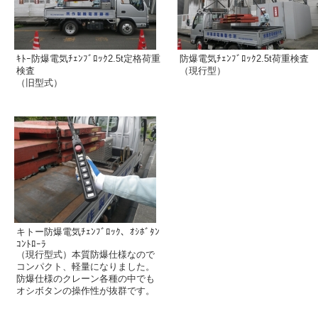
ｷﾄｰ防爆電気ﾁｪﾝﾌﾞﾛｯｸ2.5t定格荷重
防爆電気ﾁｪﾝﾌﾞﾛｯｸ2.5t荷重検査
検査
（現行型）
（旧型式）
キトー防爆電気ﾁｪﾝﾌﾞﾛｯｸ、ｵｼﾎﾞﾀﾝ
ｺﾝﾄﾛｰﾗ
（現行型式）本質防爆仕様なので
コンパクト、軽量になりました。
防爆仕様のクレーン各種の中でも
オシボタンの操作性が抜群です。