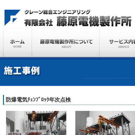
防爆電気ﾁｪﾝﾌﾞﾛｯｸ年次点検