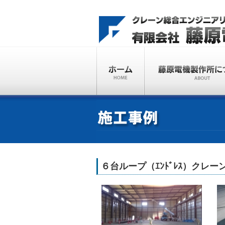
６台ループ（ｴﾝﾄﾞﾚｽ）クレーン