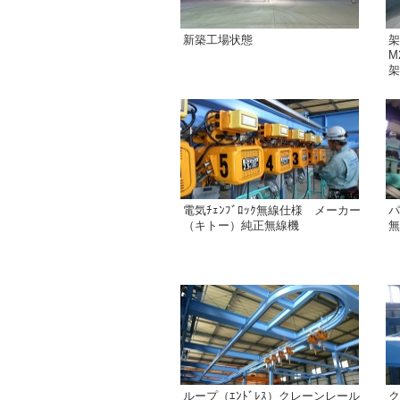
新築工場状態
架
M
架
電気ﾁｪﾝﾌﾞﾛｯｸ無線仕様 メーカー
パ
（キトー）純正無線機
無
ループ（ｴﾝﾄﾞﾚｽ）クレーンレール
ク