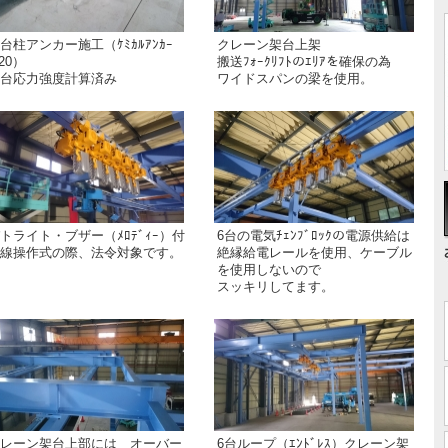
台柱アンカー施工（ｹﾐｶﾙｱﾝｶｰ
クレーン架台上架
20）
搬送ﾌｫｰｸﾘﾌﾄのｴﾘｱを確保の為
台応力強度計算済み
ワイドスパンの梁を使用。
トライト・ブザー（ﾒﾛﾃﾞｨｰ）付
6台の電気ﾁｪﾝﾌﾞﾛｯｸの電源供給は
線操作式の際、法令対象です。
絶縁給電レールを使用、ケーブル
を使用しないので
スッキリしてます。
レーン架台上部には オーバー
6台ループ（ｴﾝﾄﾞﾚｽ）クレーン架